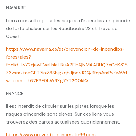
NAVARRE
Lien à consulter pour les risques d’incendies, en période
de forte chaleur sur les Roadbooks 28 et Traverse
Ouest.
https://www.navarra.es/es/prevencion-de-incendios-
forestales?
fbclid=IwY2xjawEVeLhleHRuA2FlbQIxMAABHQ7x0oK315
Z3vxmxtayGFT7isiZ3ShjgzqhJjberJOQJ1fqsAmPxrVAVd
w_aem_-k67F9F9hW9Xg7YT200kIQ
FRANCE
Il est interdit de circuler sur les pistes lorsque les
risques d’incendie sont élevés. Sur ces liens vous
trouverez des cartes actualisées quotidiennement.
https://www.prevention-incendie66.com