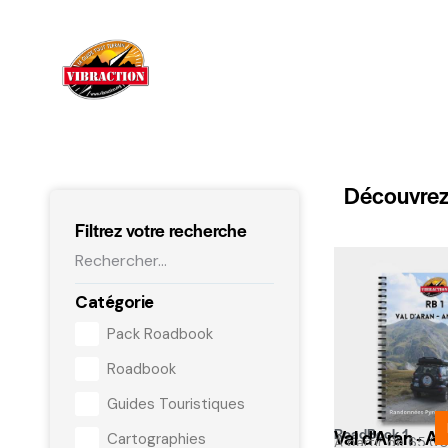
Découvrez
Filtrez votre recherche
Catégorie
Pack Roadbook
Roadbook
Guides Touristiques
RoadBook 1
Val d'Aran - A
Cartographies
À partir de
65,0