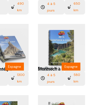
490
650
4 à 5
km
km
jours
Espagne
Espagne
RoadBook 14
ntégral
Montsech à Guara
95,00
€
76,00
€
1300
580
4 à 5
km
km
jours