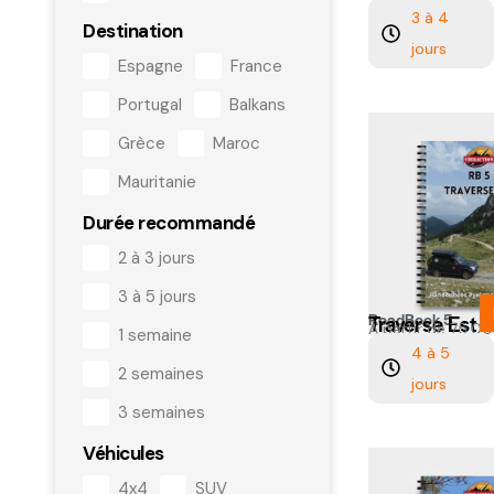
3 à 4
Destination
jours
Espagne
France
Portugal
Balkans
Grèce
Maroc
Mauritanie
Durée recommandé
2 à 3 jours
3 à 5 jours
RoadBook 5
Traverse Est
À partir de
75,0
1 semaine
4 à 5
2 semaines
jours
3 semaines
Véhicules
4x4
SUV