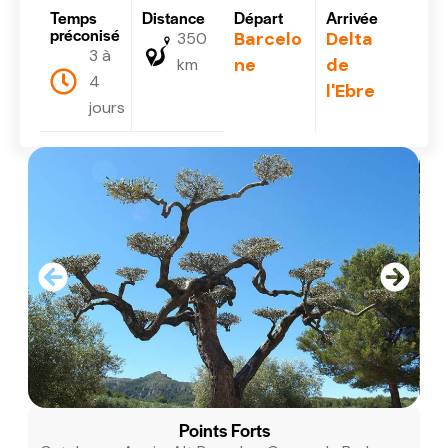
Temps
Distance
Départ
Arrivée
préconisé
Barcelo
Delta
350
3 à
ne
de
km
4
l'Ebre
jours
Points Forts