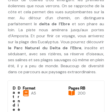
éoliennes que nous verrons. On se rapproche de la
côte et cela permet des vues surplombantes sur la
mer. Au détour d’un chemin, on distinguera
parfaitement le
delta de l’Ebre
et son phare au
loin. La piste nous amènera jusqu’aux portes
d’Amposta. Et pour finir ce voyage, vous arriverez
sur la plage des Eucalyptus. Vous pourrez découvrir
le Parc Naturel du Delta de l’Ebre
, insolite et
séduisant, avec ses rizières, sa réserve d’oiseaux,
ses salines et ses plages sauvages où même en plein
été, il y a peu de monde. Beaucoup de diversité
dans ce parcours aux paysages extraordinaires.
D
D
Format
Pages RB
a
e
A5
200
t
r
e
n
d
i
e
è