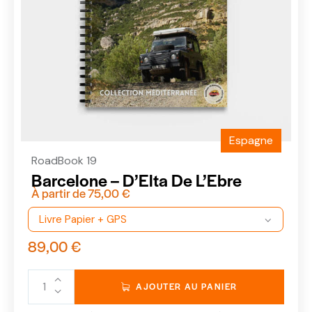
Espagne
RoadBook 19
Barcelone – D’Elta De L’Ebre
À partir de
75,00
€
89,00
€
AJOUTER AU PANIER