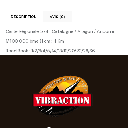
DESCRIPTION
AVIS (0)
Carte Régionale 574 : Catalogne / Aragon / Andorre
1/400 000 ème (1 cm : 4 Km)
Road Book : 1/2/3/4/5/14/18/19/20/22/28/36