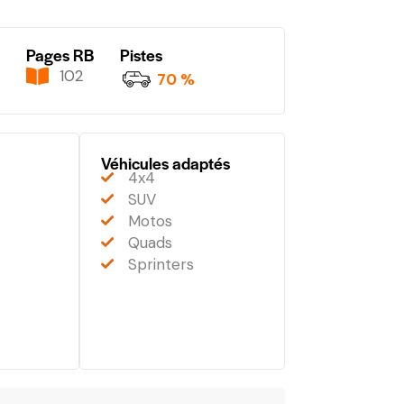
Pages RB
Pistes
102
70 %
Véhicules adaptés
4x4
SUV
Motos
Quads
Sprinters