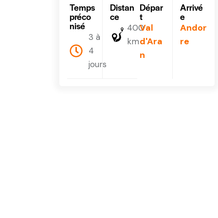
Temps
Distan
Dépar
Arrivé
préco
ce
t
e
nisé
Val
Andor
400
3 à
d'Ara
re
km
4
n
jours