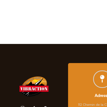
Adres
112 Chemin de la C