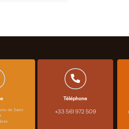
se
Téléphone
ote de Saint
+33 561 972 509
t
ères