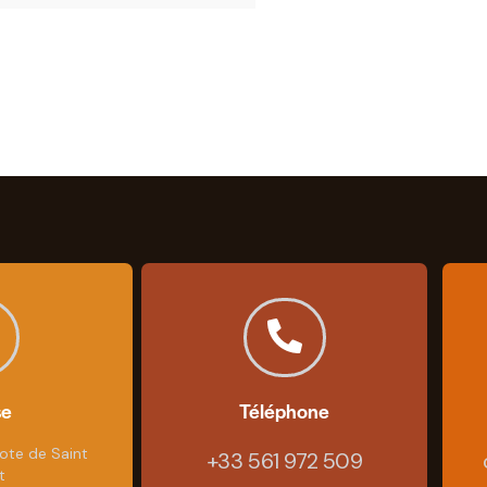
se
Téléphone
ote de Saint
+33 561 972 509
t