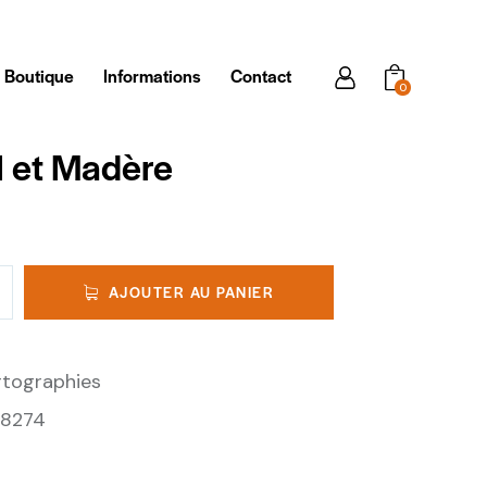
Boutique
Informations
Contact
0
l et Madère
AJOUTER AU PANIER
tographies
28274