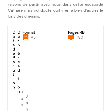
raisons de partir avec nous dans cette escapade
Cathare mais nul doute qu’il y en a bien d’autres le
long des chemins.
D
D
Format
Pages RB
a
e
A5
180
t
r
e
n
d
i
e
è
P
r
a
e
r
é
u
d
t
i
i
t
o
i
n
o
n
J
J
A
A
N
N