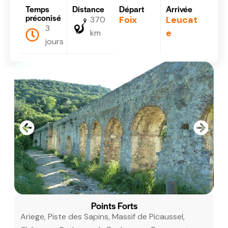
Temps
Distance
Départ
Arrivée
préconisé
Foix
Leucat
370
3
e
km
jours
Points Forts
Ariege, Piste des Sapins, Massif de Picaussel,