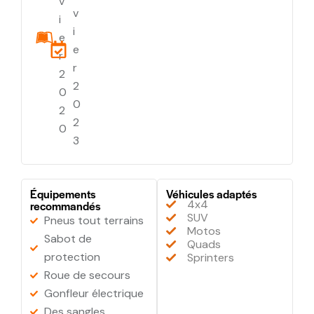
V
V
I
I
E
E
R
R
2
2
0
0
2
2
0
3
Équipements
Véhicules adaptés
4x4
recommandés
SUV
Pneus tout terrains
Motos
Sabot de
Quads
protection
Sprinters
Roue de secours
Gonfleur électrique
Des sangles