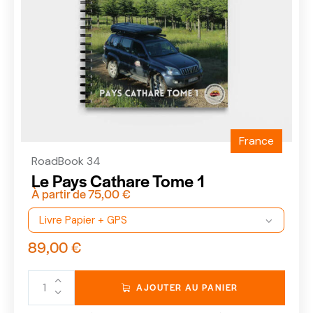
France
RoadBook 34
Le Pays Cathare Tome 1
À partir de
75,00
€
89,00
€
AJOUTER AU PANIER